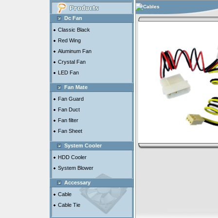
Cables
Dc Fan
Classic Black
Red Wing
Aluminum Fan
Crystal Fan
LED Fan
Fan Mate
Fan Guard
Fan Duct
Fan filter
Fan Sheet
System Cooler
HDD Cooler
System Blower
Accessary
Cable
Cable Tie