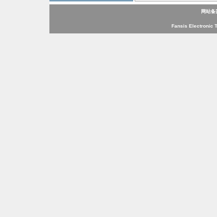
网站备
Fansis Electronic 