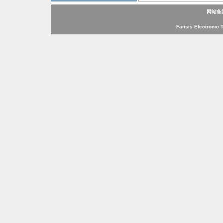
网站备
Fansis Electronic 