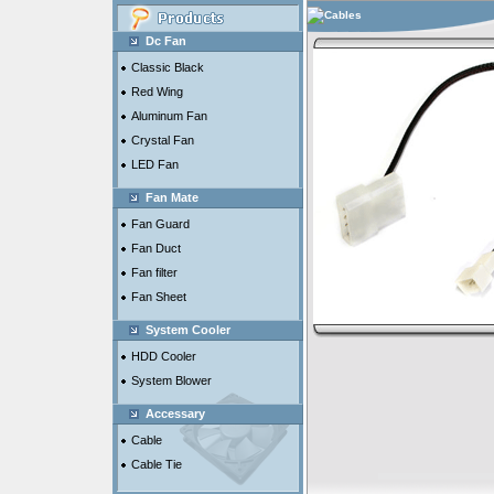
Cables
Dc Fan
Classic Black
Red Wing
Aluminum Fan
Crystal Fan
LED Fan
Fan Mate
Fan Guard
Fan Duct
Fan filter
Fan Sheet
System Cooler
HDD Cooler
System Blower
Accessary
Cable
Cable Tie