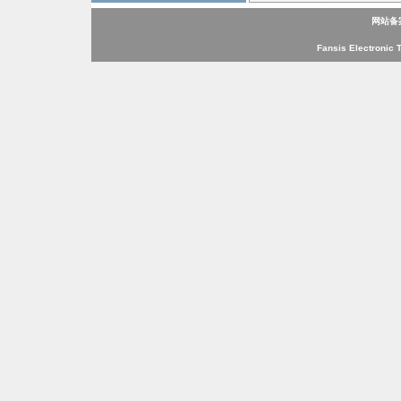
网站备
Fansis Electronic 