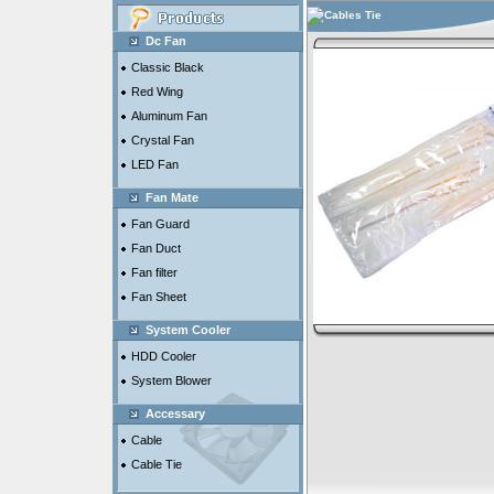
Cables Tie
Dc Fan
Classic Black
Red Wing
Aluminum Fan
Crystal Fan
LED Fan
Fan Mate
Fan Guard
Fan Duct
Fan filter
Fan Sheet
System Cooler
HDD Cooler
System Blower
Accessary
Cable
Cable Tie