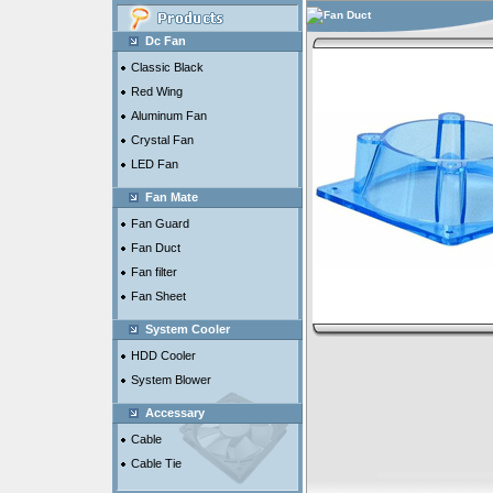
Fan Duct
Dc Fan
Classic Black
Red Wing
Aluminum Fan
Crystal Fan
LED Fan
Fan Mate
Fan Guard
Fan Duct
Fan filter
Fan Sheet
System Cooler
HDD Cooler
System Blower
Accessary
Cable
Cable Tie