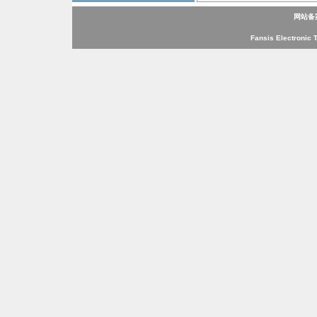
网站备
Fansis Electronic 