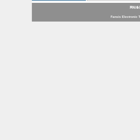
网站备
Fansis Electronic 