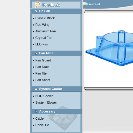
Fan Duct
Dc Fan
Classic Black
Red Wing
Aluminum Fan
Crystal Fan
LED Fan
Fan Mate
Fan Guard
Fan Duct
Fan filter
Fan Sheet
System Cooler
HDD Cooler
System Blower
Accessary
Cable
Cable Tie