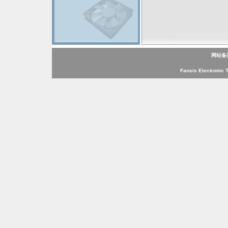
网站备
Fansis Electronic 