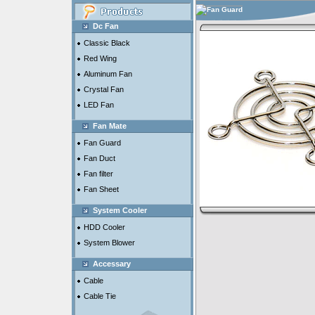
Fan Guard
Dc Fan
Classic Black
Red Wing
Aluminum Fan
Crystal Fan
LED Fan
Fan Mate
Fan Guard
Fan Duct
Fan filter
Fan Sheet
System Cooler
HDD Cooler
System Blower
Accessary
Cable
Cable Tie