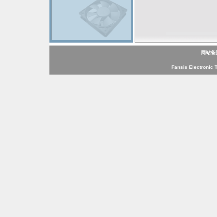
网站备
Fansis Electronic 