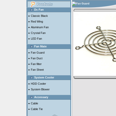
Fan Guard
Dc Fan
Classic Black
Red Wing
Aluminum Fan
Crystal Fan
LED Fan
Fan Mate
Fan Guard
Fan Duct
Fan filter
Fan Sheet
System Cooler
HDD Cooler
System Blower
Accessary
Cable
Cable Tie