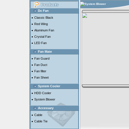
System Blower
Dc Fan
Classic Black
Red Wing
Aluminum Fan
Crystal Fan
LED Fan
Fan Mate
Fan Guard
Fan Duct
Fan filter
Fan Sheet
System Cooler
HDD Cooler
System Blower
Accessary
Cable
Cable Tie