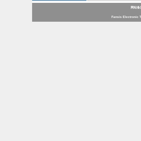
网站备
Fansis Electronic 