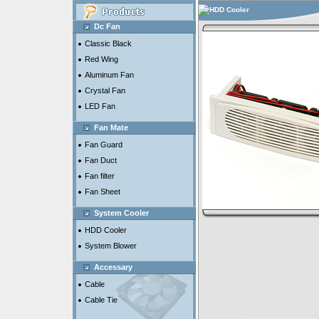
HDD Cooler
Dc Fan
Classic Black
Red Wing
Aluminum Fan
Crystal Fan
LED Fan
Fan Mate
Fan Guard
Fan Duct
Fan filter
Fan Sheet
System Cooler
HDD Cooler
System Blower
Accessary
Cable
Cable Tie