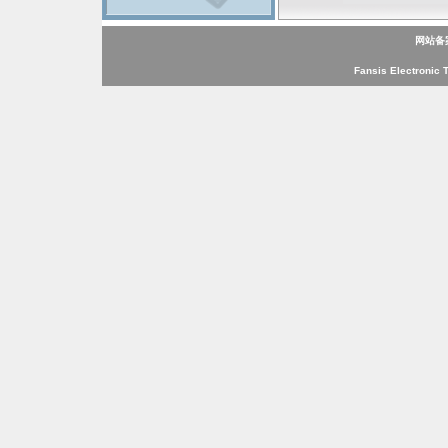
网站备
Fansis Electronic 