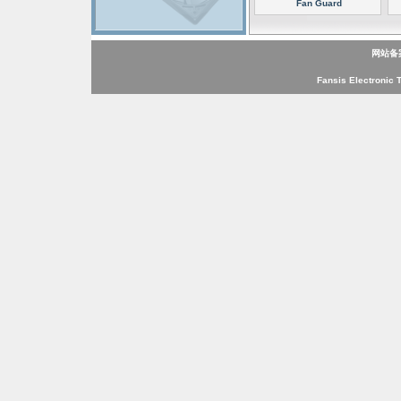
Fan Guard
网站备
Fansis Electronic 