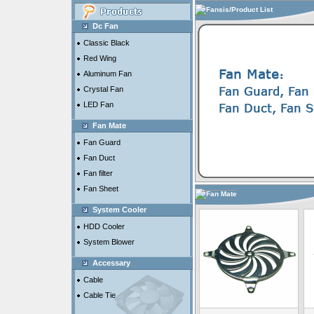
Fansis/Product List
Dc Fan
Classic Black
Red Wing
Aluminum Fan
Crystal Fan
LED Fan
Fan Mate
Fan Guard
Fan Duct
Fan filter
Fan Sheet
Fan Mate
System Cooler
HDD Cooler
System Blower
Accessary
Cable
Cable Tie